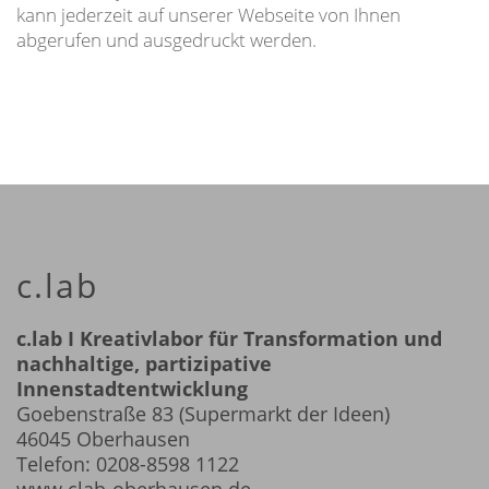
kann jederzeit auf unserer Webseite von Ihnen
abgerufen und ausgedruckt werden.
c.lab
c.lab I Kreativlabor für Transformation und
nachhaltige, partizipative
Innenstadtentwicklung
Goebenstraße 83 (Supermarkt der Ideen)
46045 Oberhausen
Telefon:
0208-8598 1122
www.clab-oberhausen.de