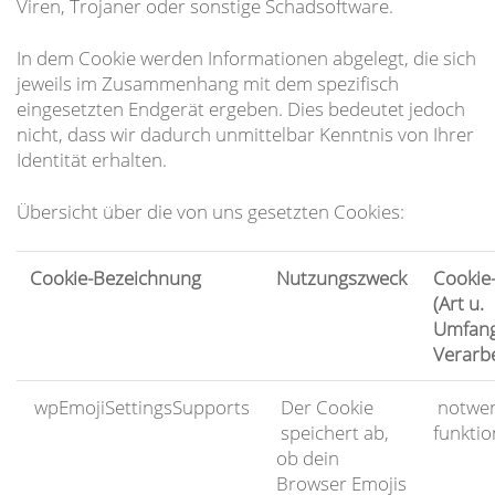
Viren, Trojaner oder sonstige Schadsoftware.
In dem Cookie werden Informationen abgelegt, die sich
jeweils im Zusammenhang mit dem spezifisch
eingesetzten Endgerät ergeben. Dies bedeutet jedoch
nicht, dass wir dadurch unmittelbar Kenntnis von Ihrer
Identität erhalten.
Übersicht über die von uns gesetzten Cookies:
Cookie-Bezeichnung
Nutzungszweck
Cookie-
(Art u.
Umfang
Verarb
wpEmojiSettingsSupports
Der Cookie
notwen
speichert ab,
funktio
ob dein
Browser Emojis