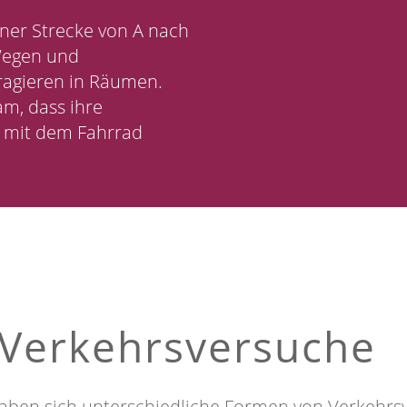
iner Strecke von A nach
 Wegen und
ragieren in Räumen.
m, dass ihre
 mit dem Fahrrad
 Verkehrsversuche
aben sich unterschiedliche Formen von Verkehrsv