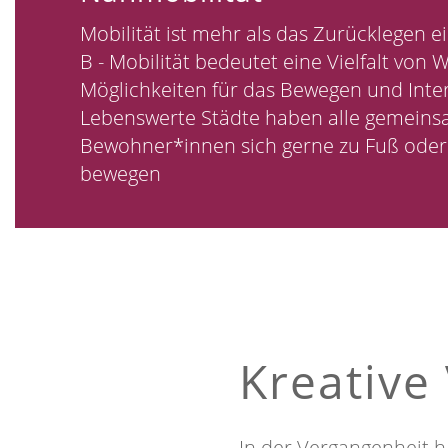
Mobilität ist mehr als das Zurücklegen e
B - Mobilität bedeutet eine Vielfalt von
Möglichkeiten für das Bewegen und Inte
Lebenswerte Städte haben alle gemeinsa
Bewohner*innen sich gerne zu Fuß oder
bewegen
Kreative
In der Vergangenheit h