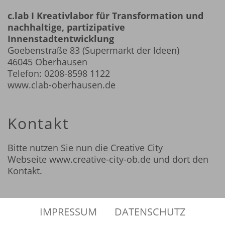
c.lab I Kreativlabor für Transformation und
nachhaltige, partizipative
Innenstadtentwicklung
Goebenstraße 83 (Supermarkt der Ideen)
46045 Oberhausen
Telefon:
0208-8598 1122
www.clab-oberhausen.de
Kontakt
Bitte nutzen Sie nun die Creative City
Webseite
www.creative-city-ob.de
und dort den
Kontakt.
IMPRESSUM
DATENSCHUTZ