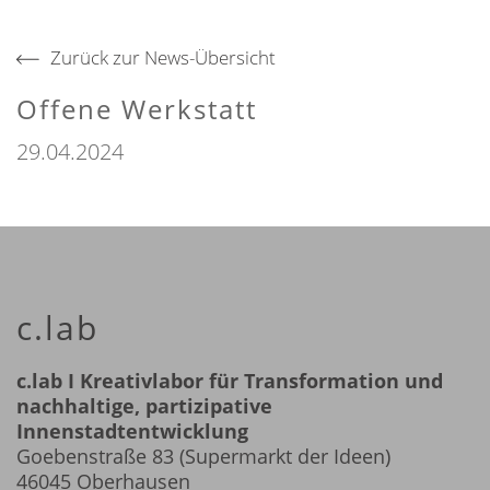
Zurück zur News-Übersicht
Offene Werkstatt
29.04.2024
c.lab
c.lab I Kreativlabor für Transformation und
nachhaltige, partizipative
Innenstadtentwicklung
Goebenstraße 83 (Supermarkt der Ideen)
46045 Oberhausen